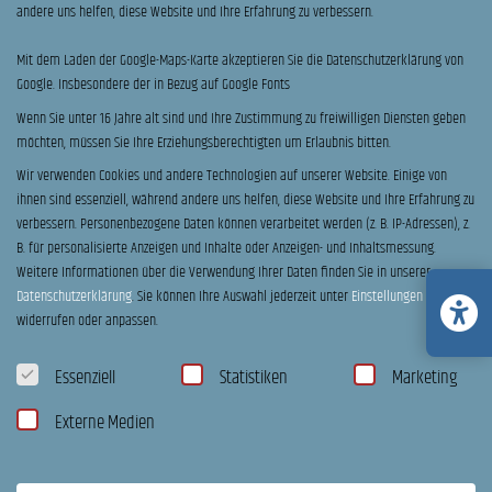
andere uns helfen, diese Website und Ihre Erfahrung zu verbessern.
Mit dem Laden der Google-Maps-Karte akzeptieren Sie die Datenschutzerklärung von
Google. Insbesondere der in Bezug auf Google Fonts
Wenn Sie unter 16 Jahre alt sind und Ihre Zustimmung zu freiwilligen Diensten geben
möchten, müssen Sie Ihre Erziehungsberechtigten um Erlaubnis bitten.
Wir verwenden Cookies und andere Technologien auf unserer Website. Einige von
ihnen sind essenziell, während andere uns helfen, diese Website und Ihre Erfahrung zu
verbessern.
Personenbezogene Daten können verarbeitet werden (z. B. IP-Adressen), z.
B. für personalisierte Anzeigen und Inhalte oder Anzeigen- und Inhaltsmessung.
Weitere Informationen über die Verwendung Ihrer Daten finden Sie in unserer
Datenschutzerklärung
.
Sie können Ihre Auswahl jederzeit unter
Einstellungen
widerrufen oder anpassen.
Datenschutzeinstellungen
Essenziell
Statistiken
Marketing
Cube | Cubie 160 RT
Externe Medien