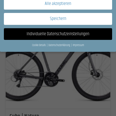
Alle akzeptieren
Speichern
Individuelle Datenschutzeinstellungen
Cookie-Details
Datenschutzerklärung
Impressum
Datenschutzeinstellungen
Wenn Sie unter 16 Jahre alt sind und Ihre Zustimmung zu freiwilligen Diensten geben
möchten, müssen Sie Ihre Erziehungsberechtigten um Erlaubnis bitten.
Wir verwenden Cookies und andere Technologien auf unserer Website. Einige von
ihnen sind essenziell, während andere uns helfen, diese Website und Ihre Erfahrung zu
verbessern.
Personenbezogene Daten können verarbeitet werden (z. B. IP-Adressen), z.
B. für personalisierte Anzeigen und Inhalte oder Anzeigen- und Inhaltsmessung.
Weitere Informationen über die Verwendung Ihrer Daten finden Sie in unserer
Datenschutzerklärung
.
Hier finden Sie eine Übersicht über alle verwendeten Cookies. Sie können Ihre
Einwilligung zu ganzen Kategorien geben oder sich weitere Informationen anzeigen