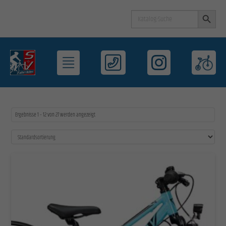
Search Button
Search
for:
Ergebnisse 1 – 12 von 27 werden angezeigt