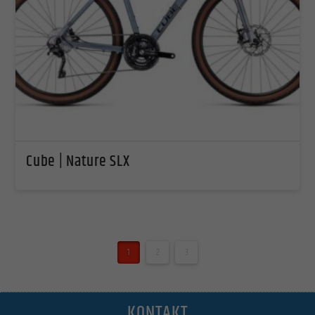
Cube | Nature SLX
1
2
3
KONTAKT