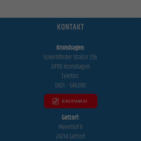
powered by Borlabs Cookie
Datenschutzerklärung
Impressum
KONTAKT
Kronshagen:
Eckernförder Straße 256
24119 Kronshagen
Telefon:
0431 – 549280
DIREKTANRUF
Gettorf:
Meierhof 9
24214 Gettorf