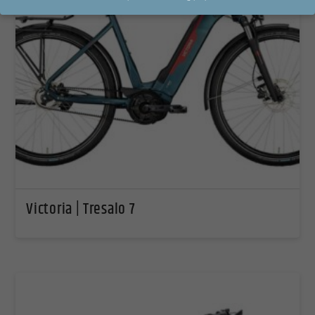
Datenschutzeinstellungen
Wenn Sie unter 16 Jahre alt sind und Ihre Zustimmung zu freiwilligen Diensten geben
möchten, müssen Sie Ihre Erziehungsberechtigten um Erlaubnis bitten.
Wir verwenden Cookies und andere Technologien auf unserer Website. Einige von
ihnen sind essenziell, während andere uns helfen, diese Website und Ihre Erfahrung zu
verbessern.
Personenbezogene Daten können verarbeitet werden (z. B. IP-Adressen), z.
B. für personalisierte Anzeigen und Inhalte oder Anzeigen- und Inhaltsmessung.
Weitere Informationen über die Verwendung Ihrer Daten finden Sie in unserer
Datenschutzerklärung
.
Hier finden Sie eine Übersicht über alle verwendeten Cookies. Sie können Ihre
Einwilligung zu ganzen Kategorien geben oder sich weitere Informationen anzeigen
lassen und so nur bestimmte Cookies auswählen.
Victoria | Tresalo 7
Alle akzeptieren
Speichern
Zurück
Datenschutzeinstellungen
Essenziell (1)