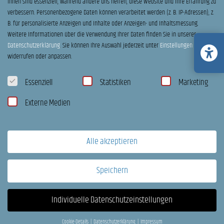
ihnen sind essenziell, während andere uns helfen, diese Website und Ihre Erfahrung zu
verbessern.
Personenbezogene Daten können verarbeitet werden (z. B. IP-Adressen), z.
B. für personalisierte Anzeigen und Inhalte oder Anzeigen- und Inhaltsmessung.
Weitere Informationen über die Verwendung Ihrer Daten finden Sie in unserer
Datenschutzerklärung
.
Sie können Ihre Auswahl jederzeit unter
Einstellungen
widerrufen oder anpassen.
Datenschutzeinstellungen
Essenziell
Statistiken
Marketing
Externe Medien
Victoria | Tresalo 15
Alle akzeptieren
Speichern
Individuelle Datenschutzeinstellungen
Cookie-Details
Datenschutzerklärung
Impressum