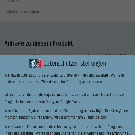
Uwe
Bildnachweis: Conway | 14264
Anfrage zu diesem Produkt
Interessieren Sie sich für das Conway | Cairon C 1.0 B 600?
Datenschutzeinstellungen
Dann senden Sie bitte uns eine Anfrage über das folgende
Formular.
Wir nutzen Cookies auf unserer Website. Einige von ihnen sind essenziell, während
Oder rufen uns direkt an.
andere uns helfen, diese Website und Ihre Erfahrung zu verbessern.
Mit dem Laden der Google-Maps-Karte akzeptieren Sie die Datenschutzerklärung von
ANRUF
Google. Insbesondere der in Bezug auf Google Fonts
Name
*
Wenn Sie unter 16 Jahre alt sind und Ihre Zustimmung zu freiwilligen Diensten geben
möchten, müssen Sie Ihre Erziehungsberechtigten um Erlaubnis bitten.
Wir verwenden Cookies und andere Technologien auf unserer Website. Einige von
Vorname
Nachname
ihnen sind essenziell, während andere uns helfen, diese Website und Ihre Erfahrung zu