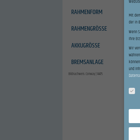
Website
RAHMENFORM
Mit dem
der in 
RAHMENGRÖSSE
Wenn Si
Ihre Er
AKKUGRÖSSE
Wir ver
während
BREMSANLAGE
können 
und In
Bildnachweis: Conway | 14475
Datens
Datensc