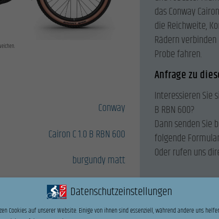
das Conway Cairon 
die Reichweite, K
Rädern verbinden 
weichen.
Probe fahren.
Anfrage zu die
Interessieren Sie s
Conway
B RBN 600?
Dann senden Sie b
Cairon C 1.0 B RBN 600
folgende Formular
Oder rufen uns dir
burgundy matt
erformance Cruise 36V 250W 25kmh
Datenschutzeinstellungen
Name
*
8-Gang Shimano Nexus
zen Cookies auf unserer Website. Einige von ihnen sind essenziell, während andere uns helfen