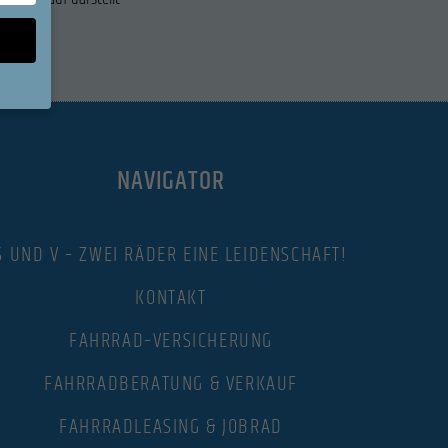
sen Sie
NAVIGATOR
ll,
en
eigen-
S UND V – ZWEI RÄDER EINE LEIDENSCHAFT!
KONTAKT
n
FAHRRAD–VERSICHERUNG
FAHRRADBERATUNG & VERKAUF
Zurück
FAHRRADLEASING & JOBRAD