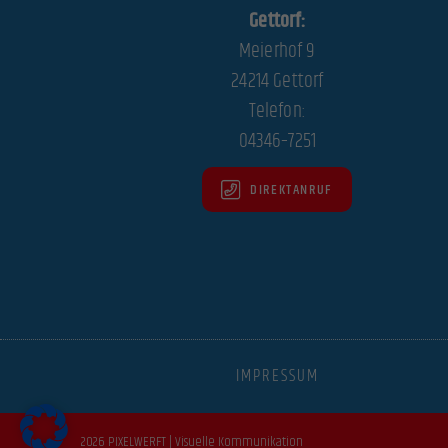
Essen
Gettorf:
Essenzi
Meierhof 9
24214 Gettorf
Telefon:
Stati
04346–7251
Statist
Website
DIREKTANRUF
Mark
Marketi
indem s
Exte
IMPRESSUM
Inhalte
akzepti
2026 PIXELWERFT | Visuelle Kommunikation