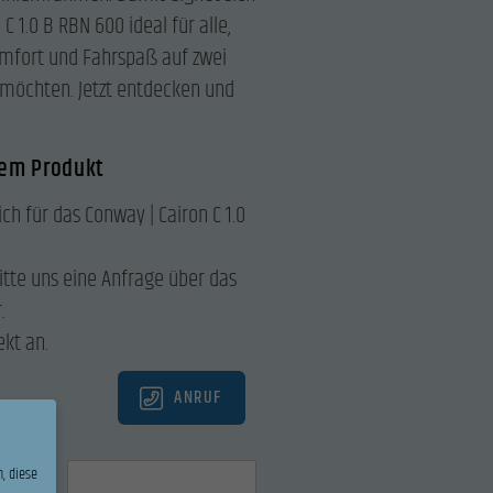
C 1.0 B RBN 600 ideal für alle,
omfort und Fahrspaß auf zwei
möchten. Jetzt entdecken und
sem Produkt
ich für das Conway | Cairon C 1.0
itte uns eine Anfrage über das
.
ekt an.
ANRUF
, diese