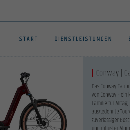
START
DIENSTLEISTUNGEN
Conway | Ca
Das Conway Cairon 
von Conway – ein k
Familie für Alltag
ausgedehnte Toure
zuverlässiger Bosc
und robuster Alum