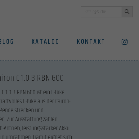
Search Button
Search
for:
BLOG
KATALOG
KONTAKT
iron C 1.0 B RBN 600
C 1.0 B RBN 600 ist ein E-Bike
raftvolles E-Bike aus der Cairon-
, Pendelstrecken und
n. Zur Ausstattung zählen
h-Antrieb, leistungsstarker Akku
iniumrahmen. Damit eignet sich