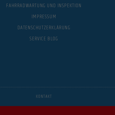
FAHRRADWARTUNG UND INSPEKTION
.
IMPRESSUM
DATENSCHUTZERKLÄRUNG
Statistiken
SERVICE BLOG
ere
Marketing
dies,
Externe Medien
KONTAKT
 Medien