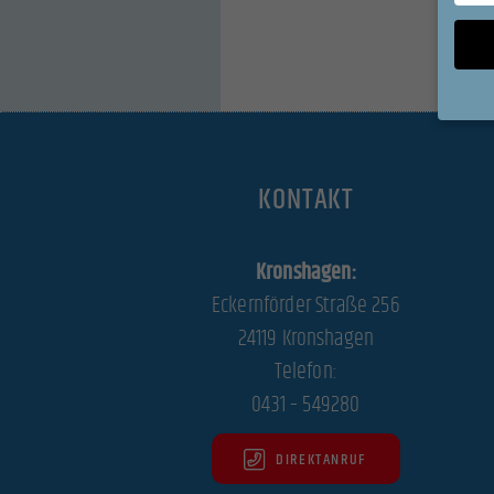
Wenn Si
Ihre Er
KONTAKT
Wir ver
während
Kronshagen:
können 
und In
Eckernförder Straße 256
Datens
24119 Kronshagen
Hier fi
Kategor
Telefon:
auswäh
0431 – 549280
All
DIREKTANRUF
Datensc