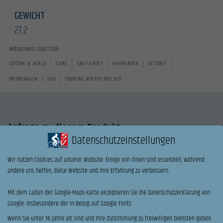
GEWICHT
27,2
Bildnachweis: Cube | 11236
|
|
|
|
|
COTTON´N´BLACK
CUBE
EASY ENTRY
FAHRRÄDER
GETTORF
|
|
KRONSHAGEN
SUV
TOURING HYBRID ONE 625
Anfrage zu diesem Produkt
Datenschutzeinstellungen
Interessieren Sie sich für das Cube | Touring Hybrid ONE
Wir nutzen Cookies auf unserer Website. Einige von ihnen sind essenziell, während
625?
andere uns helfen, diese Website und Ihre Erfahrung zu verbessern.
Dann senden Sie bitte uns eine Anfrage über das folgende
Formular.
Mit dem Laden der Google-Maps-Karte akzeptieren Sie die Datenschutzerklärung von
Google. Insbesondere der in Bezug auf Google Fonts
Oder rufen uns direkt an.
Wenn Sie unter 16 Jahre alt sind und Ihre Zustimmung zu freiwilligen Diensten geben