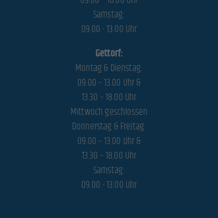
09.00 – 18.00 Uhr
Cookies von externen Medien akzeptiert werden, bedarf der Zugriff auf diese Inhalte keiner manuellen
Samstag:
Einwilligung mehr.
09.00 - 13.00 Uhr
Cookie-Informationen anzeigen
powered by Borlabs Cookie
Datenschutzerklärung
Impressum
Gettorf:
Montag & Dienstag:
09.00 – 13.00 Uhr &
13.30 – 18.00 Uhr
Mittwoch geschlossen
Donnerstag & Freitag:
09.00 – 13.00 Uhr &
13.30 – 18.00 Uhr
Samstag:
09.00 - 13.00 Uhr