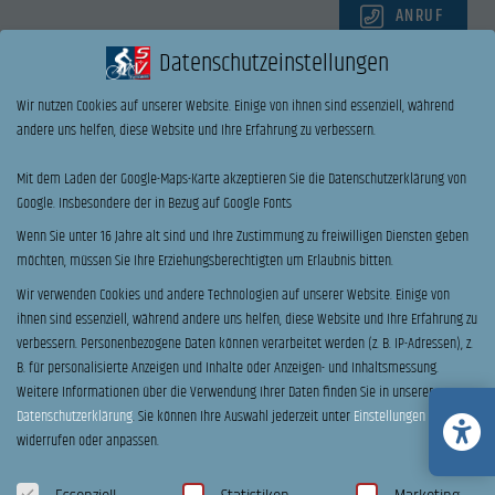
ANRUF
Datenschutzeinstellungen
Name
*
Wir nutzen Cookies auf unserer Website. Einige von ihnen sind essenziell, während
andere uns helfen, diese Website und Ihre Erfahrung zu verbessern.
Vorname
Nachname
E-Mail
*
Telefon
Mit dem Laden der Google-Maps-Karte akzeptieren Sie die Datenschutzerklärung von
Google. Insbesondere der in Bezug auf Google Fonts
Wenn Sie unter 16 Jahre alt sind und Ihre Zustimmung zu freiwilligen Diensten geben
möchten, müssen Sie Ihre Erziehungsberechtigten um Erlaubnis bitten.
Ihre Nachricht an uns:
Wir verwenden Cookies und andere Technologien auf unserer Website. Einige von
ihnen sind essenziell, während andere uns helfen, diese Website und Ihre Erfahrung zu
verbessern.
Personenbezogene Daten können verarbeitet werden (z. B. IP-Adressen), z.
Probefahrt
B. für personalisierte Anzeigen und Inhalte oder Anzeigen- und Inhaltsmessung.
Ich möchte einen Termin zur Beratung & Probefahrt vereinbaren.
Weitere Informationen über die Verwendung Ihrer Daten finden Sie in unserer
Datenschutzerklärung
.
Sie können Ihre Auswahl jederzeit unter
Einstellungen
C
Bitte stimmen sie unseren Datenschutzerklärung zu
widerrufen oder anpassen.
h
Ich habe die
Datenschutzerklärung
zur Kenntnis genommen. Ich stimme zu, dass meine
e
Angaben und Daten zur Beantwortung meiner Anfrage elektronisch erhoben und
Datenschutzeinstellungen
c
gespeichert werden. Hinweis: Sie können Ihre Einwilligung jederzeit für die Zukunft per