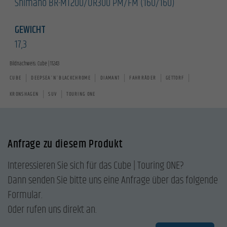
Shimano BR-MT200/UR300 PM/FM (160/160)
GEWICHT
17,3
Bildnachweis: Cube | 11243
|
|
|
|
|
CUBE
DEEPSEA´N´BLACKCHROME
DIAMANT
FAHRRÄDER
GETTORF
|
|
KRONSHAGEN
SUV
TOURING ONE
Anfrage zu diesem Produkt
Interessieren Sie sich für das Cube | Touring ONE?
Dann senden Sie bitte uns eine Anfrage über das folgende
Formular.
Oder rufen uns direkt an.