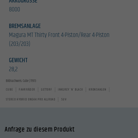
AKKUGRÖSSE
8000
BREMSANLAGE
Magura MT Thirty Front 4-Piston/Rear 4-Piston
(203/203)
GEWICHT
28,2
Bildnachweis: Cube | 11913
|
|
|
|
|
CUBE
FAHRRÄDER
GETTORF
INKGREY´N´BLACK
KRONSHAGEN
|
STEREO HYBRID ONE44 PRO ALLROAD
SUV
Anfrage zu diesem Produkt