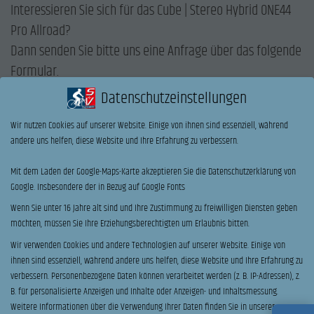
Interessieren Sie sich für das Cube | Stereo Hybrid ONE44
Pro Allroad?
Dann senden Sie bitte uns eine Anfrage über das folgende
Formular.
Oder rufen uns direkt an.
Datenschutzeinstellungen
Wir nutzen Cookies auf unserer Website. Einige von ihnen sind essenziell, während
ANRUF
andere uns helfen, diese Website und Ihre Erfahrung zu verbessern.
Name
*
Mit dem Laden der Google-Maps-Karte akzeptieren Sie die Datenschutzerklärung von
Google. Insbesondere der in Bezug auf Google Fonts
Vorname
Nachname
Wenn Sie unter 16 Jahre alt sind und Ihre Zustimmung zu freiwilligen Diensten geben
möchten, müssen Sie Ihre Erziehungsberechtigten um Erlaubnis bitten.
E-Mail
*
Telefon
Wir verwenden Cookies und andere Technologien auf unserer Website. Einige von
ihnen sind essenziell, während andere uns helfen, diese Website und Ihre Erfahrung zu
verbessern.
Personenbezogene Daten können verarbeitet werden (z. B. IP-Adressen), z.
Ihre Nachricht an uns:
B. für personalisierte Anzeigen und Inhalte oder Anzeigen- und Inhaltsmessung.
Weitere Informationen über die Verwendung Ihrer Daten finden Sie in unserer