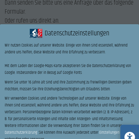
Dann senden Sie bitte uns eine Anfrage über das folgende
Formular.
Oder rufen uns direkt an.
Datenschutzeinstellungen
ANRUF
Wir nutzen Cookies auf unserer Website. Einige von ihnen sind essenziell, während
Name
*
andere uns helfen, diese Website und Ihre Erfahrung zu verbessern.
Mit dem Laden der Google-Maps-Karte akzeptieren Sie die Datenschutzerklärung von
Vorname
Nachname
Google. Insbesondere der in Bezug auf Google Fonts
E-Mail
*
Telefon
Wenn Sie unter 16 Jahre alt sind und Ihre Zustimmung zu freiwilligen Diensten geben
möchten, müssen Sie Ihre Erziehungsberechtigten um Erlaubnis bitten.
Wir verwenden Cookies und andere Technologien auf unserer Website. Einige von
ihnen sind essenziell, während andere uns helfen, diese Website und Ihre Erfahrung zu
Ihre Nachricht an uns:
verbessern.
Personenbezogene Daten können verarbeitet werden (z. B. IP-Adressen), z.
B. für personalisierte Anzeigen und Inhalte oder Anzeigen- und Inhaltsmessung.
Weitere Informationen über die Verwendung Ihrer Daten finden Sie in unserer
Probefahrt
Datenschutzerklärung
.
Sie können Ihre Auswahl jederzeit unter
Einstellungen
Ich möchte einen Termin zur Beratung & Probefahrt vereinbaren.