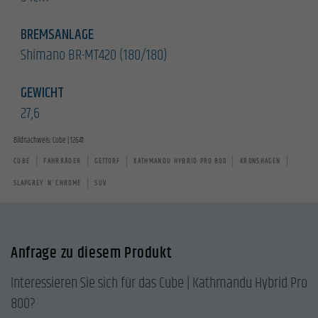
BREMSANLAGE
Shimano BR-MT420 (180/180)
GEWICHT
27,6
Bildnachweis: Cube | 12641
|
|
|
|
|
CUBE
FAHRRÄDER
GETTORF
KATHMANDU HYBRID PRO 800
KRONSHAGEN
|
SLAPGREY´N´CHROME
SUV
Anfrage zu diesem Produkt
Interessieren Sie sich für das Cube | Kathmandu Hybrid Pro
800?