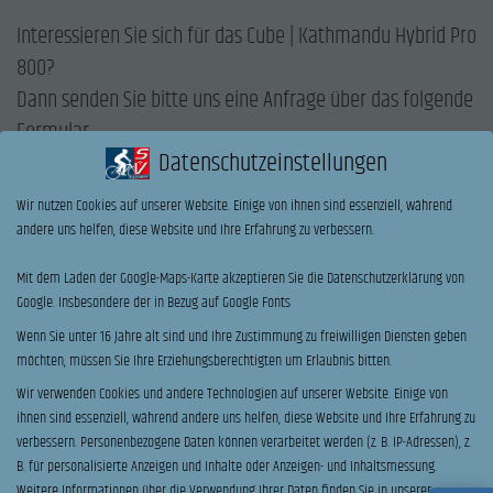
Interessieren Sie sich für das Cube | Kathmandu Hybrid Pro
800?
Dann senden Sie bitte uns eine Anfrage über das folgende
Formular.
Datenschutzeinstellungen
Oder rufen uns direkt an.
Wir nutzen Cookies auf unserer Website. Einige von ihnen sind essenziell, während
ANRUF
andere uns helfen, diese Website und Ihre Erfahrung zu verbessern.
Name
*
Mit dem Laden der Google-Maps-Karte akzeptieren Sie die Datenschutzerklärung von
Google. Insbesondere der in Bezug auf Google Fonts
Vorname
Nachname
Wenn Sie unter 16 Jahre alt sind und Ihre Zustimmung zu freiwilligen Diensten geben
möchten, müssen Sie Ihre Erziehungsberechtigten um Erlaubnis bitten.
E-Mail
*
Telefon
Wir verwenden Cookies und andere Technologien auf unserer Website. Einige von
ihnen sind essenziell, während andere uns helfen, diese Website und Ihre Erfahrung zu
verbessern.
Personenbezogene Daten können verarbeitet werden (z. B. IP-Adressen), z.
Ihre Nachricht an uns:
B. für personalisierte Anzeigen und Inhalte oder Anzeigen- und Inhaltsmessung.
Weitere Informationen über die Verwendung Ihrer Daten finden Sie in unserer