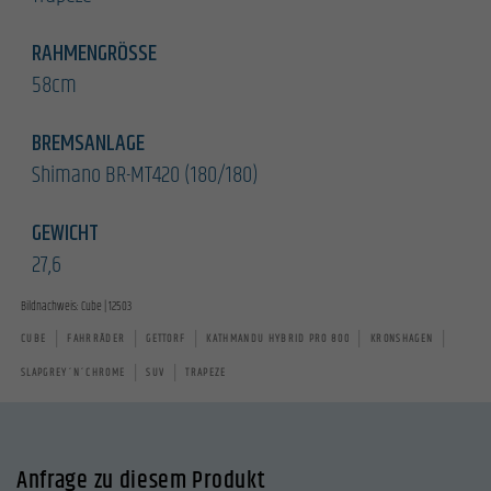
RAHMENGRÖSSE
58cm
BREMSANLAGE
Shimano BR-MT420 (180/180)
GEWICHT
27,6
Bildnachweis: Cube | 12503
|
|
|
|
|
CUBE
FAHRRÄDER
GETTORF
KATHMANDU HYBRID PRO 800
KRONSHAGEN
|
|
SLAPGREY´N´CHROME
SUV
TRAPEZE
Anfrage zu diesem Produkt