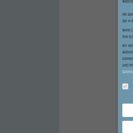
Website
Mit dem
der in 
Wenn Si
Ihre Er
Wir ver
während
können 
und In
Datens
Datensc