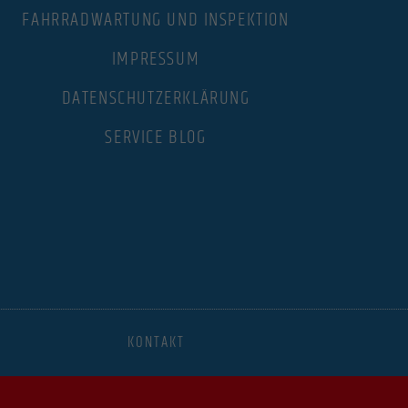
FAHRRADWARTUNG UND INSPEKTION
.
IMPRESSUM
DATENSCHUTZERKLÄRUNG
Statistiken
SERVICE BLOG
ere
Marketing
dies,
Externe Medien
KONTAKT
 Medien