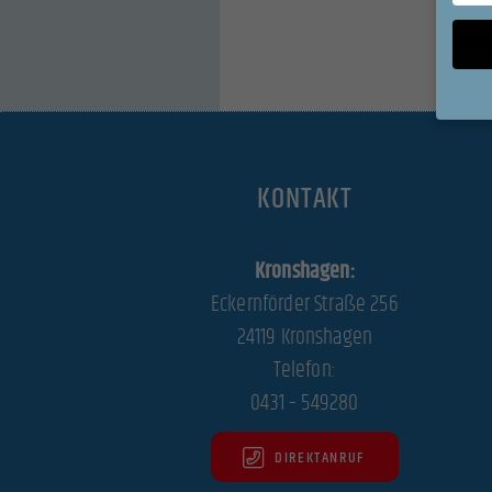
Wenn Si
Ihre Er
KONTAKT
Wir ver
während
Kronshagen:
können 
und In
Eckernförder Straße 256
Datens
24119 Kronshagen
Hier fi
Kategor
Telefon:
auswäh
0431 – 549280
All
DIREKTANRUF
Datensc