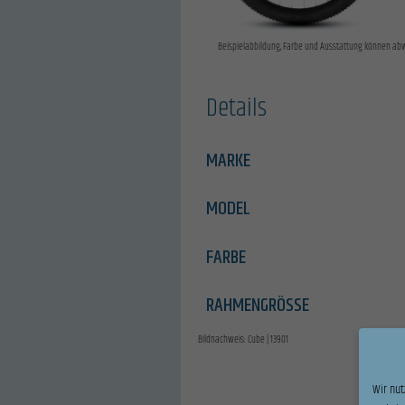
Beispielabbildung, Farbe und Ausstattung können ab
Details
MARKE
MODEL
FARBE
RAHMENGRÖSSE
Bildnachweis: Cube | 13901
Wir nut