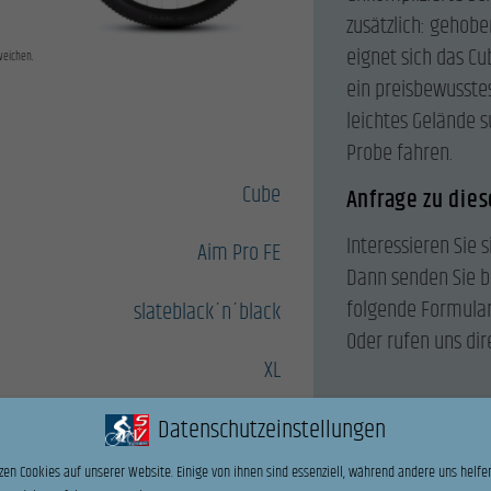
zusätzlich: gehobe
eignet sich das Cub
weichen.
ein preisbewusstes
leichtes Gelände s
Probe fahren.
Cube
Anfrage zu die
Interessieren Sie s
Aim Pro FE
Dann senden Sie b
folgende Formular
slateblack´n´black
Oder rufen uns dir
XL
Datenschutzeinstellungen
Name
*
zen Cookies auf unserer Website. Einige von ihnen sind essenziell, während andere uns helfen