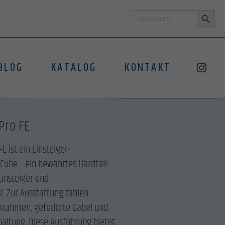
Search Button
Search
for:
BLOG
KATALOG
KONTAKT
Pro FE
 ist ein Einsteiger-
Cube – ein bewährtes Hardtail-
Einsteiger und
. Zur Ausstattung zählen
mrahmen, gefederte Gabel und
haltung. Diese Ausführung bietet