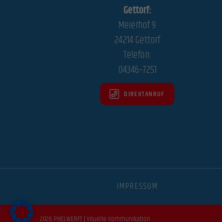
Essen
Gettorf:
Essenzi
Meierhof 9
24214 Gettorf
Telefon:
Stati
04346–7251
Statist
Website
DIREKTANRUF
Mark
Marketi
indem s
Exte
IMPRESSUM
Inhalte
akzepti
2026 PIXELWERFT | Visuelle Kommunikation