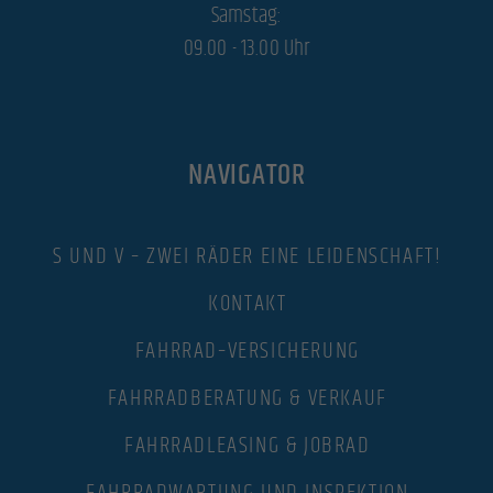
Samstag:
Exte
Externe Medien (3)
09.00 - 13.00 Uhr
Inhalte von Videoplattformen und Social-Media-Plattformen werden standardmäßig blockiert. Wenn
Cookies von externen Medien akzeptiert werden, bedarf der Zugriff auf diese Inhalte keiner manuellen
Einwilligung mehr.
Cookie-Informationen anzeigen
powered by Borlabs Cookie
Datenschutzerklärung
Impressum
NAVIGATOR
S UND V – ZWEI RÄDER EINE LEIDENSCHAFT!
KONTAKT
FAHRRAD–VERSICHERUNG
FAHRRADBERATUNG & VERKAUF
FAHRRADLEASING & JOBRAD