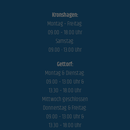
Alle akzeptieren
Speichern
Zurück
Kronshagen:
Datenschutzeinstellungen
Montag – Freitag:
Essenziell (1)
09.00 – 18.00 Uhr
Essenzielle Cookies ermöglichen grundlegende Funktionen und sind für die einwandfreie Funktion der
Samstag:
Website erforderlich.
09.00 - 13.00 Uhr
Cookie-Informationen anzeigen
Stat
Statistiken (1)
Gettorf:
Montag & Dienstag:
Statistik Cookies erfassen Informationen anonym. Diese Informationen helfen uns zu verstehen, wie
unsere Besucher unsere Website nutzen.
09.00 – 13.00 Uhr &
Cookie-Informationen anzeigen
13.30 – 18.00 Uhr
Mark
Marketing (3)
Mittwoch geschlossen
Donnerstag & Freitag:
Marketing-Cookies werden von Drittanbietern oder Publishern verwendet, um personalisierte Werbung
anzuzeigen. Sie tun dies, indem sie Besucher über Websites hinweg verfolgen.
09.00 – 13.00 Uhr &
Cookie-Informationen anzeigen
13.30 – 18.00 Uhr