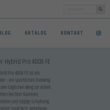
Search Button
Search
for:
BLOG
KATALOG
KONTAKT
or Hybrid Pro 400X FE
brid Pro 400X FE ist ein
be – ein sportliches Trekking-
 den täglichen Weg zur Arbeit.
ählen leichter Rahmen,
sition und zügige Schaltung.
bietet zusätzlich: gehobene