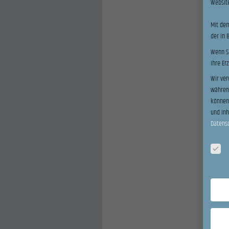
Website
Mit dem
der in 
Wenn Si
Ihre Er
Wir ver
während
können 
und In
Datens
Datensc