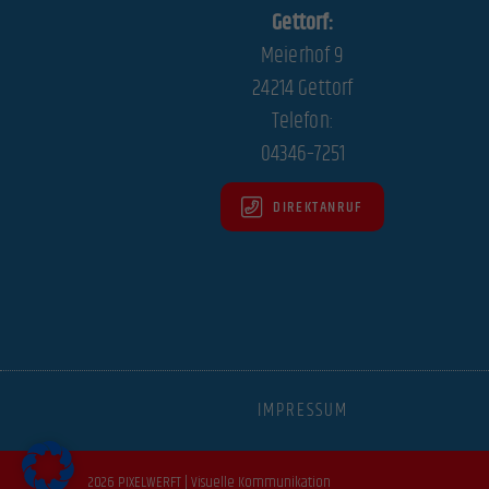
Essen
Gettorf:
Essenzi
Meierhof 9
24214 Gettorf
Telefon:
Stati
04346–7251
Statist
Website
DIREKTANRUF
Mark
Marketi
indem s
Exte
IMPRESSUM
Inhalte
akzepti
2026 PIXELWERFT | Visuelle Kommunikation