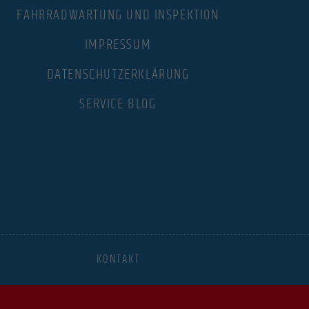
FAHRRADWARTUNG UND INSPEKTION
.
IMPRESSUM
DATENSCHUTZERKLÄRUNG
Statistiken
SERVICE BLOG
ere
Marketing
dies,
Externe Medien
KONTAKT
 Medien