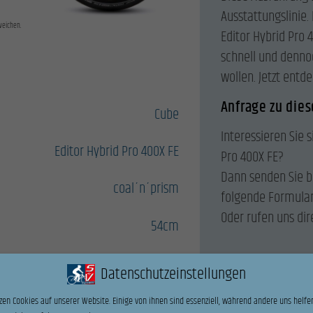
Ausstattungslinie.
weichen.
Editor Hybrid Pro 4
schnell und denno
wollen. Jetzt entd
Anfrage zu die
Cube
Interessieren Sie s
Editor Hybrid Pro 400X FE
Pro 400X FE?
Dann senden Sie b
coal´n´prism
folgende Formular
Oder rufen uns dir
54cm
400
Datenschutzeinstellungen
Name
*
zen Cookies auf unserer Website. Einige von ihnen sind essenziell, während andere uns helfen