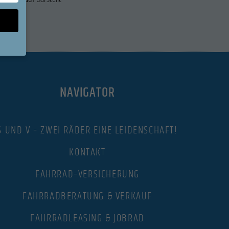
sen Sie
NAVIGATOR
ll,
en
eigen-
S UND V – ZWEI RÄDER EINE LEIDENSCHAFT!
KONTAKT
n
FAHRRAD–VERSICHERUNG
FAHRRADBERATUNG & VERKAUF
Zurück
FAHRRADLEASING & JOBRAD