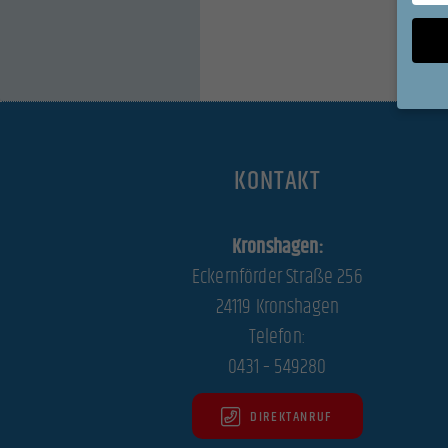
Wenn Si
Ihre Er
KONTAKT
Wir ver
während
Kronshagen:
können 
und In
Eckernförder Straße 256
Datens
24119 Kronshagen
Hier fi
Kategor
Telefon:
auswäh
0431 – 549280
All
DIREKTANRUF
Datensc