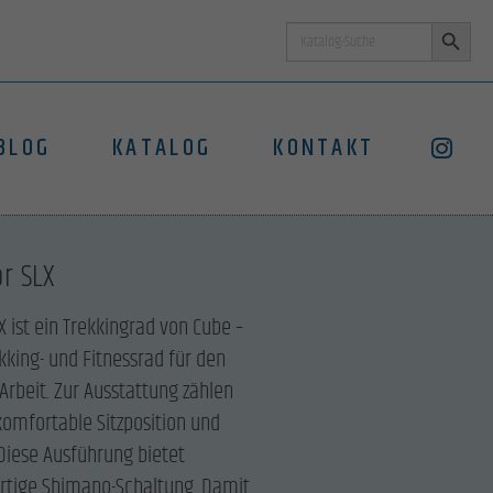
Search Button
Search
for:
BLOG
KATALOG
KONTAKT
or SLX
X ist ein Trekkingrad von Cube –
ekking- und Fitnessrad für den
Arbeit. Zur Ausstattung zählen
komfortable Sitzposition und
Diese Ausführung bietet
ertige Shimano-Schaltung. Damit