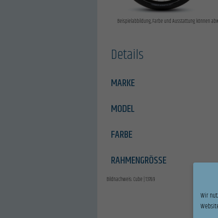
Beispielabbildung, Farbe und Ausstattung können ab
Details
MARKE
MODEL
FARBE
RAHMENGRÖSSE
Bildnachweis: Cube | 13769
Wir nut
Website