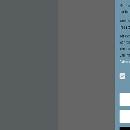
Mit dem
der in 
Wenn Si
Ihre Er
Wir ver
während
können 
und In
Datens
Datensc