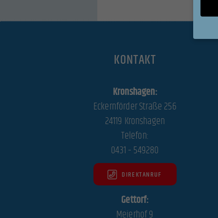
KONTAKT
Wenn Si
Ihre Er
Wir ver
Kronshagen:
während
können 
Eckernförder Straße 256
und In
24119 Kronshagen
Datens
Telefon:
Hier fi
Kategor
0431 – 549280
auswäh
DIREKTANRUF
All
Gettorf:
Datensc
Essen
Meierhof 9