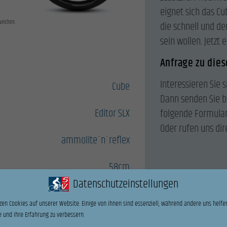
eignet sich das Cub
weichen.
die schnell und d
sein wollen. Jetzt
Anfrage zu die
Interessieren Sie s
Cube
Dann senden Sie b
Editor SLX
folgende Formular
Oder rufen uns dir
ammolite´n´reflex
58cm
Name
*
Datenschutzeinstellungen
zen Cookies auf unserer Website. Einige von ihnen sind essenziell, während andere uns helfen
Vorname
 und Ihre Erfahrung zu verbessern.