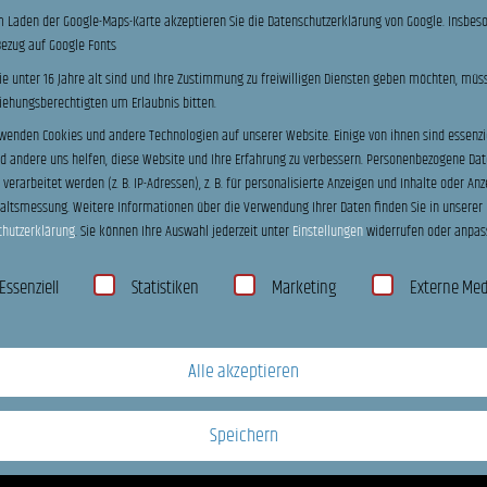
E-Mail
*
 Laden der Google-Maps-Karte akzeptieren Sie die Datenschutzerklärung von Google. Insbes
Bezug auf Google Fonts
e unter 16 Jahre alt sind und Ihre Zustimmung zu freiwilligen Diensten geben möchten, müs
Ihre Nachricht an uns:
ziehungsberechtigten um Erlaubnis bitten.
wenden Cookies und andere Technologien auf unserer Website. Einige von ihnen sind essenzie
 andere uns helfen, diese Website und Ihre Erfahrung zu verbessern.
Personenbezogene Dat
Probefahrt
verarbeitet werden (z. B. IP-Adressen), z. B. für personalisierte Anzeigen und Inhalte oder Anz
Ich möchte einen 
haltsmessung.
Weitere Informationen über die Verwendung Ihrer Daten finden Sie in unserer
vereinbaren.
chutzerklärung
.
Sie können Ihre Auswahl jederzeit unter
Einstellungen
widerrufen oder anpas
hutzeinstellungen
C
Bitte stimmen si
Essenziell
Statistiken
Marketing
Externe Me
h
Ich habe die
Datenschutzerk
e
dass meine Angaben und Dat
c
erhoben und gespeichert wer
k
jederzeit für die Zukunft per
b
Alle akzeptieren
o
U
Ich habe zur Ken
x
n
unverbindlich ist, und 
e
Speichern
v
n
e
*
r
Absenden