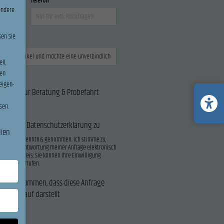
Telefon
ondere
sen Sie
ll,
en
eigen-
Termin zur Beratung & Probefahrt
sen.
e unseren Datenschutzerklärung zu
dien
lärung
zur Kenntnis genommen. Ich stimme zu,
en zur Beantwortung meiner Anfrage elektronisch
den. Hinweis: Sie können Ihre Einwilligung
Email
widerrufen.
ntnis genommen, dass diese Anfrage
keinen Kauf darstellt