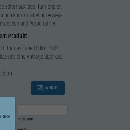
e Editor SLX ideal für Pendler,
ennoch komfortabel unterwegs
 entdecken und Probe fahren.
sem Produkt
ich für das Cube | Editor SLX?
itte uns eine Anfrage über das
.
ekt an.
ANRUF
, diese
Nachname