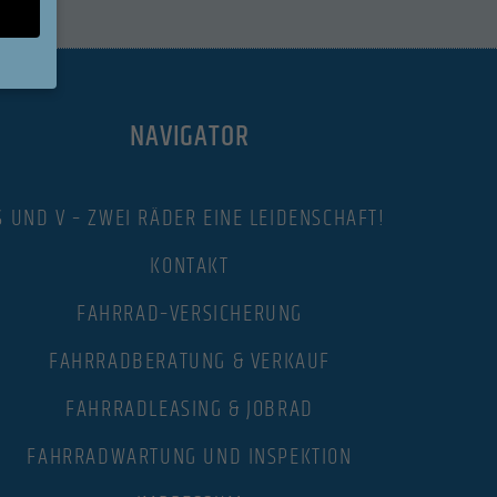
NAVIGATOR
sen Sie
ll,
S UND V – ZWEI RÄDER EINE LEIDENSCHAFT!
en
eigen-
KONTAKT
FAHRRAD–VERSICHERUNG
n
FAHRRADBERATUNG & VERKAUF
FAHRRADLEASING & JOBRAD
Zurück
FAHRRADWARTUNG UND INSPEKTION