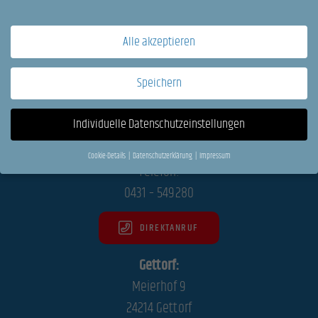
r
Absenden
b
i
n
Alle akzeptieren
d
KONTAKT
l
i
Speichern
c
h
Kronshagen:
k
Individuelle Datenschutzeinstellungen
Eckernförder Straße 256
e
i
24119 Kronshagen
t
Cookie-Details
Datenschutzerklärung
Impressum
s
Datenschutzeinstellungen
Telefon:
e
0431 – 549280
r
Wenn Sie unter 16 Jahre alt sind und Ihre Zustimmung zu freiwilligen Diensten geben
k
möchten, müssen Sie Ihre Erziehungsberechtigten um Erlaubnis bitten.
l
DIREKTANRUF
ä
Wir verwenden Cookies und andere Technologien auf unserer Website. Einige von
r
ihnen sind essenziell, während andere uns helfen, diese Website und Ihre Erfahrung zu
u
Gettorf:
n
verbessern.
Personenbezogene Daten können verarbeitet werden (z. B. IP-Adressen), z.
g
Meierhof 9
B. für personalisierte Anzeigen und Inhalte oder Anzeigen- und Inhaltsmessung.
*
Weitere Informationen über die Verwendung Ihrer Daten finden Sie in unserer
24214 Gettorf
Datenschutzerklärung
.