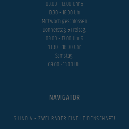
09.00 – 13.00 Uhr &
Marketing-Cookies werden von Drittanbietern oder Publishern verwendet, um personalisierte Werbung
anzuzeigen. Sie tun dies, indem sie Besucher über Websites hinweg verfolgen.
13.30 – 18.00 Uhr
Cookie-Informationen anzeigen
Mittwoch geschlossen
Donnerstag & Freitag:
Exte
Externe Medien (3)
09.00 – 13.00 Uhr &
Inhalte von Videoplattformen und Social-Media-Plattformen werden standardmäßig blockiert. Wenn
Cookies von externen Medien akzeptiert werden, bedarf der Zugriff auf diese Inhalte keiner manuellen
13.30 – 18.00 Uhr
Einwilligung mehr.
Samstag:
Cookie-Informationen anzeigen
09.00 - 13.00 Uhr
powered by Borlabs Cookie
Datenschutzerklärung
Impressum
NAVIGATOR
S UND V – ZWEI RÄDER EINE LEIDENSCHAFT!