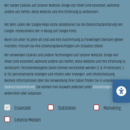
E-Mail
*
Telefon
Wir nutzen Cookies auf unserer Website. Einige von ihnen sind essenziell, während
andere uns helfen, diese Website und Ihre Erfahrung zu verbessern.
Mit dem Laden der Google-Maps-Karte akzeptieren Sie die Datenschutzerklärung von
Ihre Nachricht an uns:
Google. Insbesondere der in Bezug auf Google Fonts
Wenn Sie unter 16 Jahre alt sind und Ihre Zustimmung zu freiwilligen Diensten geben
möchten, müssen Sie Ihre Erziehungsberechtigten um Erlaubnis bitten.
Probefahrt
Ich möchte einen Termin zur Beratung & Probefahrt vereinbaren.
Wir verwenden Cookies und andere Technologien auf unserer Website. Einige von
ihnen sind essenziell, während andere uns helfen, diese Website und Ihre Erfahrung zu
C
Bitte stimmen sie unseren Datenschutzerklärung zu
verbessern.
Personenbezogene Daten können verarbeitet werden (z. B. IP-Adressen), z.
h
B. für personalisierte Anzeigen und Inhalte oder Anzeigen- und Inhaltsmessung.
Ich habe die
Datenschutzerklärung
zur Kenntnis genommen. Ich stimme zu, dass meine
e
Weitere Informationen über die Verwendung Ihrer Daten finden Sie in unserer
Angaben und Daten zur Beantwortung meiner Anfrage elektronisch erhoben und
c
gespeichert werden. Hinweis: Sie können Ihre Einwilligung jederzeit für die Zukunft per
Datenschutzerklärung
.
Sie können Ihre Auswahl jederzeit unter
Einstellungen
k
Email
widerrufen.
b
widerrufen oder anpassen.
o
U
Ich habe zur Kenntnis genommen, dass diese Anfrage
Datenschutzeinstellungen
x
n
unverbindlich ist, und keinen Kauf darstellt
Essenziell
Statistiken
Marketing
e
v
n
e
*
Externe Medien
r
Absenden
b