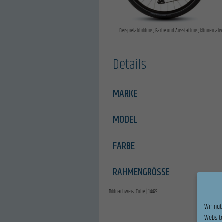
Beispielabbildung, Farbe und Ausstattung können ab
Details
MARKE
MODEL
FARBE
RAHMENGRÖSSE
Bildnachweis: Cube | 14479
Wir nut
Website