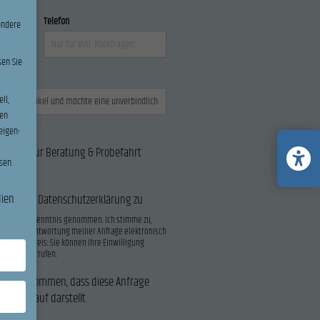
Telefon
ondere
sen Sie
ll,
en
eigen-
Termin zur Beratung & Probefahrt
sen.
dien
e unseren Datenschutzerklärung zu
lärung
zur Kenntnis genommen. Ich stimme zu,
en zur Beantwortung meiner Anfrage elektronisch
den. Hinweis: Sie können Ihre Einwilligung
Email
widerrufen.
ntnis genommen, dass diese Anfrage
keinen Kauf darstellt