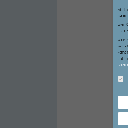
Mit dem
der in 
Wenn Si
Ihre Er
Wir ver
während
können 
und In
Datens
Datensc