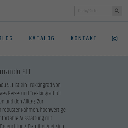
Search Button
Search
for:
BLOG
KATALOG
KONTAKT
hmandu SLT
u SLT ist ein Trekkingrad von
iges Reise- und Trekkingrad für
n und den Alltag. Zur
n robuster Rahmen, hochwertige
fortable Ausstattung mit
Beleuchtung. Damit eignet sich