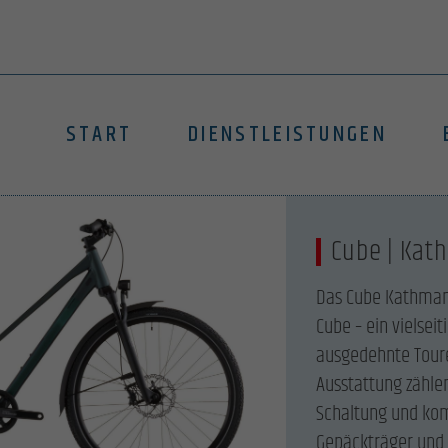
START
DIENSTLEISTUNGEN
Cube | Kat
Das Cube Kathmand
Cube – ein vielseit
ausgedehnte Toure
Ausstattung zähle
Schaltung und kom
Gepäckträger und 