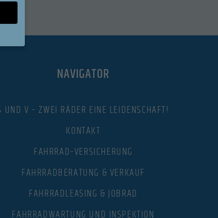
sen Sie
NAVIGATOR
ll,
en
S UND V – ZWEI RÄDER EINE LEIDENSCHAFT!
eigen-
KONTAKT
n
FAHRRAD–VERSICHERUNG
FAHRRADBERATUNG & VERKAUF
Zurück
FAHRRADLEASING & JOBRAD
FAHRRADWARTUNG UND INSPEKTION