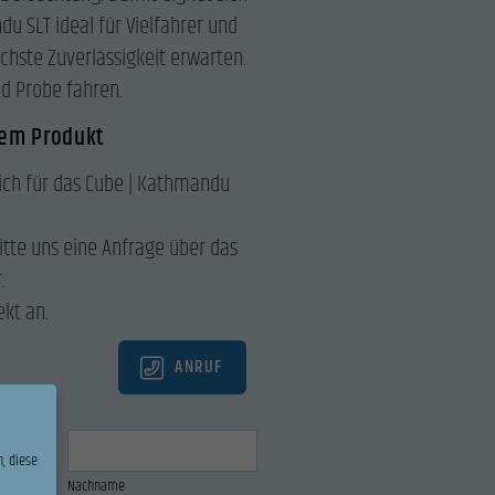
u SLT ideal für Vielfahrer und
öchste Zuverlässigkeit erwarten.
nd Probe fahren.
sem Produkt
sich für das Cube | Kathmandu
itte uns eine Anfrage über das
.
ekt an.
ANRUF
, diese
Nachname