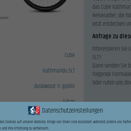
das Cube Kathmand
Reiseradler, die h
weichen.
Jetzt entdecken u
Anfrage zu die
Interessieren Sie 
Cube
SLT?
Dann senden Sie b
Kathmandu SLT
folgende Formular
Oder rufen uns dir
duskwood´n´goblin
54cm
Datenschutzeinstellungen
Name
*
zen Cookies auf unserer Website. Einige von ihnen sind essenziell, während andere uns helfen
 und Ihre Erfahrung zu verbessern.
Vorname