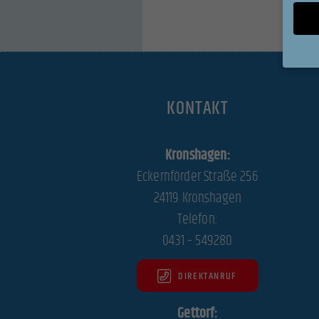
Wenn Si
KONTAKT
Ihre Er
Wir ver
während
Kronshagen:
können 
Eckernförder Straße 256
und In
Datens
24119 Kronshagen
Hier fi
Telefon:
Kategor
0431 – 549280
auswäh
All
DIREKTANRUF
Datensc
Gettorf:
Essen