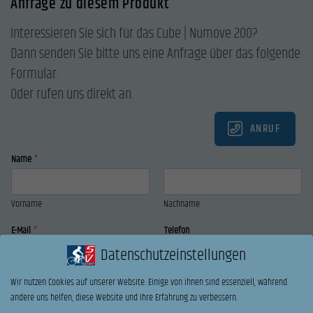
Anfrage zu diesem Produkt
Interessieren Sie sich für das Cube | Numove 200?
Dann senden Sie bitte uns eine Anfrage über das folgende
Formular.
Oder rufen uns direkt an.
ANRUF
Name
*
Vorname
Nachname
E-Mail
*
Telefon
Datenschutzeinstellungen
Wir nutzen Cookies auf unserer Website. Einige von ihnen sind essenziell, während
Ihre Nachricht an uns:
andere uns helfen, diese Website und Ihre Erfahrung zu verbessern.