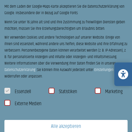
Mit dem Laden der Google-Maps-Karte akzeptieren Sie die Datenschutzerklärung von
Probefahrt
Google. Insbesondere der in Bezug auf Google Fonts
Ich möchte einen Termin zur Beratung & Probefahrt vereinbaren.
Wenn Sie unter 16 Jahre alt sind und Ihre Zustimmung zu freiwilligen Diensten geben
möchten, müssen Sie Ihre Erziehungsberechtigten um Erlaubnis bitten.
C
Bitte stimmen sie unseren Datenschutzerklärung zu
h
Wir verwenden Cookies und andere Technologien auf unserer Website. Einige von
Ich habe die
Datenschutzerklärung
zur Kenntnis genommen. Ich stimme zu, dass meine
e
ihnen sind essenziell, während andere uns helfen, diese Website und Ihre Erfahrung zu
Angaben und Daten zur Beantwortung meiner Anfrage elektronisch erhoben und
c
gespeichert werden. Hinweis: Sie können Ihre Einwilligung jederzeit für die Zukunft per
verbessern.
Personenbezogene Daten können verarbeitet werden (z. B. IP-Adressen), z.
k
Email
widerrufen.
B. für personalisierte Anzeigen und Inhalte oder Anzeigen- und Inhaltsmessung.
b
o
Weitere Informationen über die Verwendung Ihrer Daten finden Sie in unserer
U
Ich habe zur Kenntnis genommen, dass diese Anfrage
x
Datenschutzerklärung
.
Sie können Ihre Auswahl jederzeit unter
Einstellungen
n
unverbindlich ist, und keinen Kauf darstellt
e
v
widerrufen oder anpassen.
n
e
*
r
Datenschutzeinstellungen
Absenden
Essenziell
Statistiken
Marketing
b
i
n
Externe Medien
d
KONTAKT
l
i
c
Alle akzeptieren
h
Kronshagen: