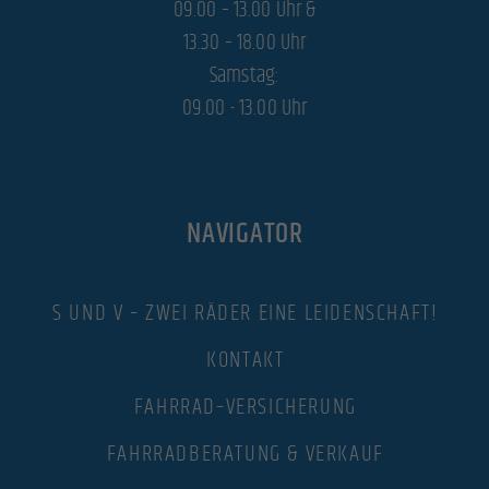
09.00 – 13.00 Uhr &
13.30 – 18.00 Uhr
Exte
Externe Medien (3)
Samstag:
Inhalte von Videoplattformen und Social-Media-Plattformen werden standardmäßig blockiert. Wenn
Cookies von externen Medien akzeptiert werden, bedarf der Zugriff auf diese Inhalte keiner manuellen
09.00 - 13.00 Uhr
Einwilligung mehr.
Cookie-Informationen anzeigen
powered by Borlabs Cookie
Datenschutzerklärung
Impressum
NAVIGATOR
S UND V – ZWEI RÄDER EINE LEIDENSCHAFT!
KONTAKT
FAHRRAD–VERSICHERUNG
FAHRRADBERATUNG & VERKAUF