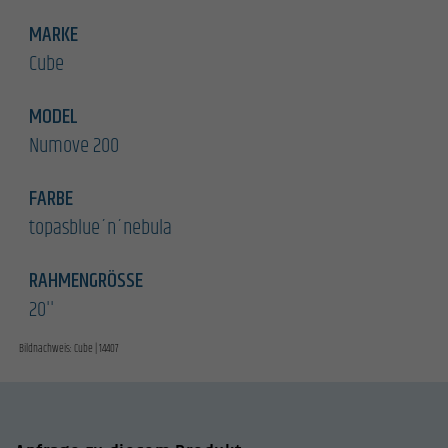
MARKE
Cube
MODEL
Numove 200
FARBE
topasblue´n´nebula
RAHMENGRÖSSE
20''
Bildnachweis: Cube | 14407