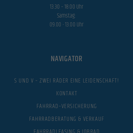
13.30 – 18.00 Uhr
Exte
Externe Medien (3)
Samstag:
Inhalte von Videoplattformen und Social-Media-Plattformen werden standardmäßig blockiert. Wenn
09.00 - 13.00 Uhr
Cookies von externen Medien akzeptiert werden, bedarf der Zugriff auf diese Inhalte keiner manuellen
Einwilligung mehr.
Cookie-Informationen anzeigen
powered by Borlabs Cookie
Datenschutzerklärung
Impressum
NAVIGATOR
S UND V – ZWEI RÄDER EINE LEIDENSCHAFT!
KONTAKT
FAHRRAD–VERSICHERUNG
FAHRRADBERATUNG & VERKAUF
FAHRRADLEASING & JOBRAD