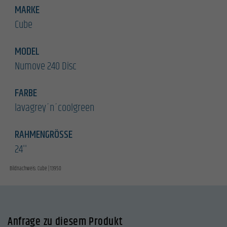
MARKE
Cube
MODEL
Numove 240 Disc
FARBE
lavagrey´n´coolgreen
RAHMENGRÖSSE
24''
Bildnachweis: Cube | 13950
Anfrage zu diesem Produkt