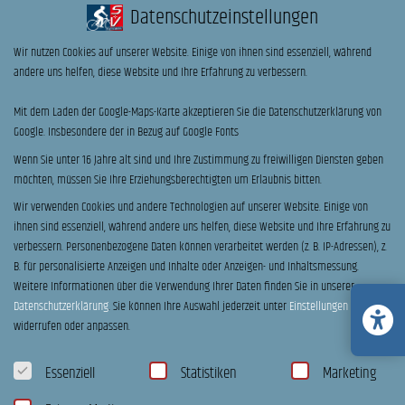
Datenschutzeinstellungen
Vorname
Nachname
Wir nutzen Cookies auf unserer Website. Einige von ihnen sind essenziell, während
andere uns helfen, diese Website und Ihre Erfahrung zu verbessern.
E-Mail
*
Telefon
Mit dem Laden der Google-Maps-Karte akzeptieren Sie die Datenschutzerklärung von
Google. Insbesondere der in Bezug auf Google Fonts
Ihre Nachricht an uns:
Wenn Sie unter 16 Jahre alt sind und Ihre Zustimmung zu freiwilligen Diensten geben
möchten, müssen Sie Ihre Erziehungsberechtigten um Erlaubnis bitten.
Wir verwenden Cookies und andere Technologien auf unserer Website. Einige von
Probefahrt
ihnen sind essenziell, während andere uns helfen, diese Website und Ihre Erfahrung zu
Ich möchte einen Termin zur Beratung & Probefahrt vereinbaren.
verbessern.
Personenbezogene Daten können verarbeitet werden (z. B. IP-Adressen), z.
B. für personalisierte Anzeigen und Inhalte oder Anzeigen- und Inhaltsmessung.
C
Bitte stimmen sie unseren Datenschutzerklärung zu
Weitere Informationen über die Verwendung Ihrer Daten finden Sie in unserer
h
Datenschutzerklärung
.
Sie können Ihre Auswahl jederzeit unter
Einstellungen
Ich habe die
Datenschutzerklärung
zur Kenntnis genommen. Ich stimme zu, dass meine
e
Angaben und Daten zur Beantwortung meiner Anfrage elektronisch erhoben und
widerrufen oder anpassen.
c
gespeichert werden. Hinweis: Sie können Ihre Einwilligung jederzeit für die Zukunft per
k
Email
widerrufen.
Datenschutzeinstellungen
b
Essenziell
Statistiken
Marketing
o
U
Ich habe zur Kenntnis genommen, dass diese Anfrage
x
n