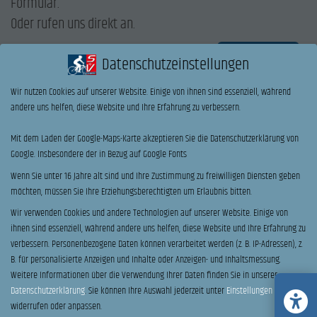
Formular.
Oder rufen uns direkt an.
ANRUF
Datenschutzeinstellungen
Name
*
Wir nutzen Cookies auf unserer Website. Einige von ihnen sind essenziell, während
andere uns helfen, diese Website und Ihre Erfahrung zu verbessern.
Vorname
Nachname
Mit dem Laden der Google-Maps-Karte akzeptieren Sie die Datenschutzerklärung von
Google. Insbesondere der in Bezug auf Google Fonts
E-Mail
*
Telefon
Wenn Sie unter 16 Jahre alt sind und Ihre Zustimmung zu freiwilligen Diensten geben
möchten, müssen Sie Ihre Erziehungsberechtigten um Erlaubnis bitten.
Wir verwenden Cookies und andere Technologien auf unserer Website. Einige von
Ihre Nachricht an uns:
ihnen sind essenziell, während andere uns helfen, diese Website und Ihre Erfahrung zu
verbessern.
Personenbezogene Daten können verarbeitet werden (z. B. IP-Adressen), z.
B. für personalisierte Anzeigen und Inhalte oder Anzeigen- und Inhaltsmessung.
Weitere Informationen über die Verwendung Ihrer Daten finden Sie in unserer
Probefahrt
Datenschutzerklärung
.
Sie können Ihre Auswahl jederzeit unter
Einstellungen
Ich möchte einen Termin zur Beratung & Probefahrt vereinbaren.
widerrufen oder anpassen.