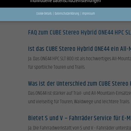
Individuelle Datenschutzeinstellungen
lohnt sich persönliche Beratung, damit du langfristig s
Cookie-Details
Datenschutzerklärung
Impressum
bist.
Datenschutzeinstellungen
FAQ zum CUBE Stereo Hybrid ONE44 HPC SL
e unter 16 Jahre alt sind und Ihre Zustimmung zu freiwilligen Diensten geben möchten, müs
ziehungsberechtigten um Erlaubnis bitten.
Ist das CUBE Stereo Hybrid ONE44 ein All
wenden Cookies und andere Technologien auf unserer Website. Einige von ihnen sind essenzie
 andere uns helfen, diese Website und Ihre Erfahrung zu verbessern.
Personenbezogene Dat
Ja. Das ONE44 HPC SLT 800 ist als hochwertiges All-Mounta
verarbeitet werden (z. B. IP-Adressen), z. B. für personalisierte Anzeigen und Inhalte oder Anz
für sportliche Touren und Trails.
haltsmessung.
Weitere Informationen über die Verwendung Ihrer Daten finden Sie in unserer
chutzerklärung
.
nden Sie eine Übersicht über alle verwendeten Cookies. Sie können Ihre Einwilligung zu ganze
Was ist der Unterschied zum CUBE Stereo
ien geben oder sich weitere Informationen anzeigen lassen und so nur bestimmte Cookies
len.
Das ONE44 ist stärker auf Trail- und All-Mountain-Einsätz
und vielseitig für Touren, Waldwege und leichtere Trails.
e akzeptieren
Speichern
Bietet S und V – Fahrräder Service für E-
hutzeinstellungen
ziell (1)
Ja. Die Fahrradwerkstatt von S und V – Fahrräder unterst