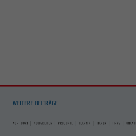
Essenzi
Stati
Statist
Website
Mark
Marketi
indem s
Exte
WEITERE BEITRÄGE
Inhalte
akzepti
|
|
|
|
|
|
AUF TOUR!
NEUIGKEITEN
PRODUKTE
TECHNIK
TICKER
TIPPS
UNCAT
powe