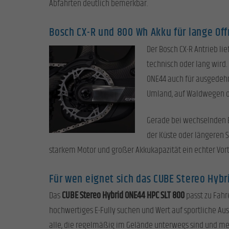
Abfahrten deutlich bemerkbar.
Bosch CX-R und 800 Wh Akku für lange Of
Der Bosch CX-R Antrieb lie
technisch oder lang wird
ONE44 auch für ausgedehn
Umland, auf Waldwegen o
Gerade bei wechselnden
der Küste oder längeren 
starkem Motor und großer Akkukapazität ein echter Vort
Für wen eignet sich das CUBE Stereo Hyb
Das
CUBE Stereo Hybrid ONE44 HPC SLT 800
passt zu Fahr
hochwertiges E-Fully suchen und Wert auf sportliche Aus
alle, die regelmäßig im Gelände unterwegs sind und meh