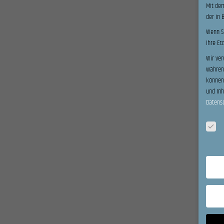
Mit dem
der in 
Wenn Si
Ihre Er
Wir ver
während
können 
und In
Datens
Datensc