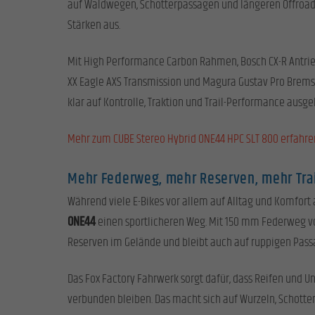
auf Waldwegen, Schotterpassagen und längeren Offroad-
Stärken aus.
Mit High Performance Carbon Rahmen, Bosch CX-R Antrie
XX Eagle AXS Transmission und Magura Gustav Pro Bremse
klar auf Kontrolle, Traktion und Trail-Performance ausgel
Mehr zum CUBE Stereo Hybrid ONE44 HPC SLT 800 erfahre
Mehr Federweg, mehr Reserven, mehr Tra
Während viele E-Bikes vor allem auf Alltag und Komfort 
ONE44
einen sportlicheren Weg. Mit 150 mm Federweg v
Reserven im Gelände und bleibt auch auf ruppigen Passa
Das Fox Factory Fahrwerk sorgt dafür, dass Reifen und 
verbunden bleiben. Das macht sich auf Wurzeln, Schott