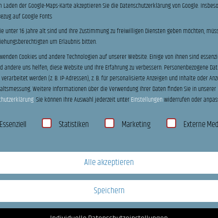
 Laden der Google-Maps-Karte akzeptieren Sie die Datenschutzerklärung von Google. Insbes
Bezug auf Google Fonts
Beratung und Service bei S und V – Fahrr
e unter 16 Jahre alt sind und Ihre Zustimmung zu freiwilligen Diensten geben möchten, müs
Ein technisch hochwertiges All-Mountain E-Bike sollte wir
ziehungsberechtigten um Erlaubnis bitten.
beraten wir dich zu Rahmengröße, Geometrie, Fahrwerk, 
wenden Cookies und andere Technologien auf unserer Website. Einige von ihnen sind essenzie
du ein E-Mountainbike, das nicht nur auf dem Papier sta
 andere uns helfen, diese Website und Ihre Erfahrung zu verbessern.
Personenbezogene Dat
verarbeitet werden (z. B. IP-Adressen), z. B. für personalisierte Anzeigen und Inhalte oder Anz
überzeugt.
haltsmessung.
Weitere Informationen über die Verwendung Ihrer Daten finden Sie in unserer
chutzerklärung
.
Sie können Ihre Auswahl jederzeit unter
Einstellungen
widerrufen oder anpas
Jetzt Beratung anfragen
hutzeinstellungen
Essenziell
Statistiken
Marketing
Externe Me
Warum Beratung beim CUBE Stereo Hybrid 
Ein hochwertiges E-Mountainbike wie das CUBE Stereo Hy
Alle akzeptieren
Daten ausgewählt werden. Entscheidend ist, ob Rahmengr
Motorunterstützung und Ausstattung wirklich zu deinem 
Speichern
Bei S und V – Fahrräder schauen wir gemeinsam, ob das O
oder ob ein anderes CUBE E-Bike besser zu deinen Wegen 