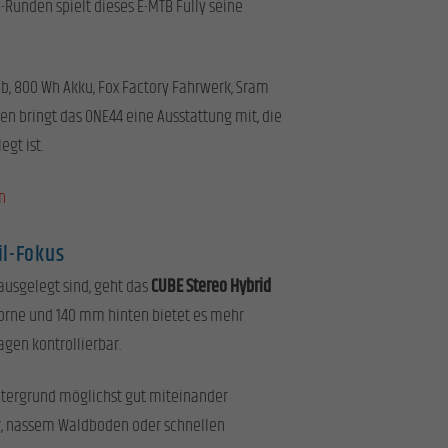
Runden spielt dieses E-MTB Fully seine
b, 800 Wh Akku, Fox Factory Fahrwerk, Sram
n bringt das ONE44 eine Ausstattung mit, die
egt ist.
n
il-Fokus
ausgelegt sind, geht das
CUBE Stereo Hybrid
orne und 140 mm hinten bietet es mehr
gen kontrollierbar.
Untergrund möglichst gut miteinander
er, nassem Waldboden oder schnellen