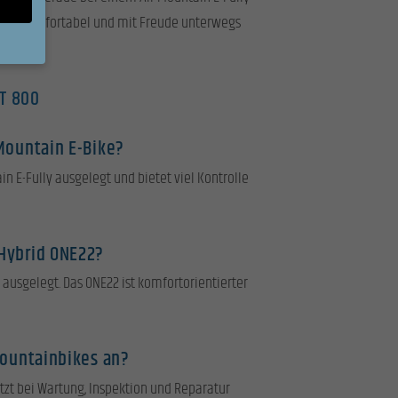
icher, komfortabel und mit Freude unterwegs
T 800
sen Sie
-Mountain E-Bike?
ll,
en
in E-Fully ausgelegt und bietet viel Kontrolle
eigen-
n
 Hybrid ONE22?
e ausgelegt. Das ONE22 ist komfortorientierter
Zurück
Mountainbikes an?
ützt bei Wartung, Inspektion und Reparatur