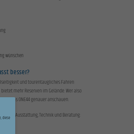
tung
tung wünschen
asst besser?
elseitigkeit und tourentaugliches Fahren
und bietet mehr Reserven im Gelände. Wer also
te sich das ONE44 genauer anschauen.
tails zur Ausstattung, Technik und Beratung:
, diese
n