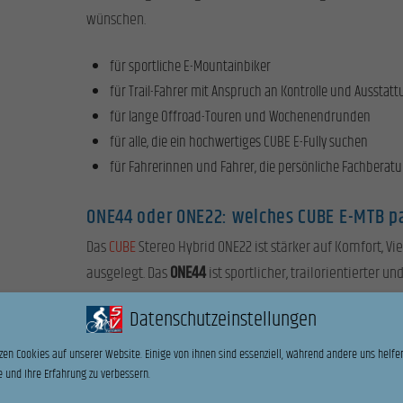
wünschen.
für sportliche E-Mountainbiker
für Trail-Fahrer mit Anspruch an Kontrolle und Ausstat
für lange Offroad-Touren und Wochenendrunden
für alle, die ein hochwertiges CUBE E-Fully suchen
für Fahrerinnen und Fahrer, die persönliche Fachbera
ONE44 oder ONE22: welches CUBE E-MTB p
Das
CUBE
Stereo Hybrid ONE22 ist stärker auf Komfort, Vi
ausgelegt. Das
ONE44
ist sportlicher, trailorientierter 
häufiger auf anspruchsvollen Wegen unterwegs ist, soll
Datenschutzeinstellungen
Die ausführliche Produktseite zeigt dir alle wichtigen De
zen Cookies auf unserer Website. Einige von ihnen sind essenziell, während andere uns helfen
 und Ihre Erfahrung zu verbessern.
CUBE Stereo Hybrid ONE44 HPC SLT 800 im Detail ansehe