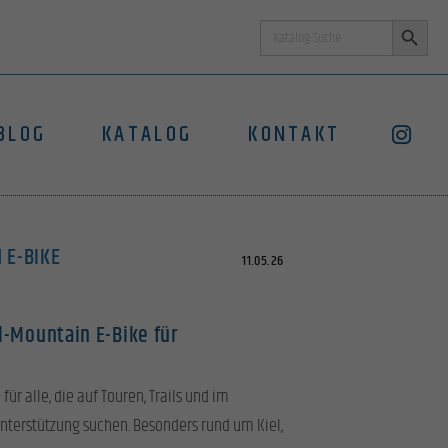
Search Button
Search
for:
BLOG
KATALOG
KONTAKT
 E-BIKE
11.05.26
l-Mountain E-Bike für
 für alle, die auf Touren, Trails und im
nterstützung suchen. Besonders rund um Kiel,