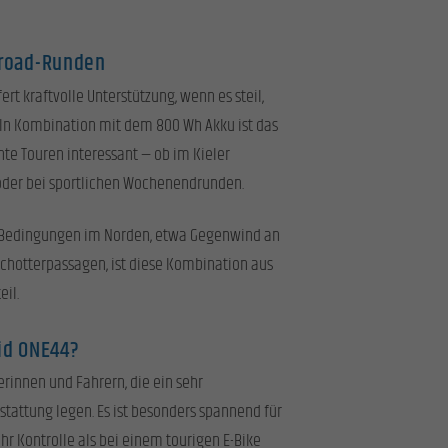
froad-Runden
fert kraftvolle Unterstützung, wenn es steil,
. In Kombination mit dem 800 Wh Akku ist das
te Touren interessant — ob im Kieler
der bei sportlichen Wochenendrunden.
 Bedingungen im Norden, etwa Gegenwind an
Schotterpassagen, ist diese Kombination aus
eil.
rid ONE44?
erinnen und Fahrern, die ein sehr
stattung legen. Es ist besonders spannend für
r Kontrolle als bei einem tourigen E-Bike