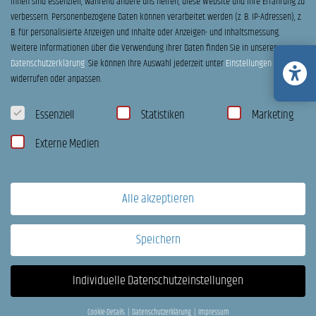
ihnen sind essenziell, während andere uns helfen, diese Website und Ihre Erfahrung zu
verbessern.
Personenbezogene Daten können verarbeitet werden (z. B. IP-Adressen), z.
B. für personalisierte Anzeigen und Inhalte oder Anzeigen- und Inhaltsmessung.
Weitere Informationen über die Verwendung Ihrer Daten finden Sie in unserer
KONTAKT
Datenschutzerklärung
.
Sie können Ihre Auswahl jederzeit unter
Einstellungen
widerrufen oder anpassen.
Datenschutzeinstellungen
Kronshagen:
Essenziell
Statistiken
Marketing
Eckernförder Straße 256
Externe Medien
24119 Kronshagen
Telefon:
0431 – 549280
Alle akzeptieren
DIREKTANRUF
Speichern
Gettorf:
Individuelle Datenschutzeinstellungen
Meierhof 9
24214 Gettorf
Cookie-Details
Datenschutzerklärung
Impressum