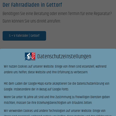
Der Fahrradladen in Gettorf
Benötigen Sie eine Beratung oder einen Termin für eine Reparatur?
Dann können Sie uns direkt anrufen:
S + V Fahrräder | Gettorf
Datenschutzeinstellungen
Wir nutzen Cookies auf unserer Website. Einige von ihnen sind essenziell, während
andere uns helfen, diese Website und Ihre Erfahrung zu verbessern.
Mit dem Laden der Google-Maps-Karte akzeptieren Sie die Datenschutzerklärung von
WEITERE BEITRÄGE
Google. Insbesondere der in Bezug auf Google Fonts
Wenn Sie unter 16 Jahre alt sind und Ihre Zustimmung zu freiwilligen Diensten geben
möchten, müssen Sie Ihre Erziehungsberechtigten um Erlaubnis bitten.
|
|
|
|
|
AUF TOUR!
NEUIGKEITEN
PRODUKTE
TECHNIK
TICKER
Wir verwenden Cookies und andere Technologien auf unserer Website. Einige von
|
TIPPS
UNCATEGORIZED