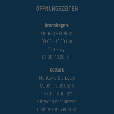
Cookie-Informationen anzeigen
ÖFFNUNGSZEITEN
Exte
Externe Medien (3)
Inhalte von Videoplattformen und Social-Media-Plattformen werden standardmäßig blockiert. Wenn
Kronshagen:
Cookies von externen Medien akzeptiert werden, bedarf der Zugriff auf diese Inhalte keiner manuellen
Einwilligung mehr.
Montag – Freitag:
Cookie-Informationen anzeigen
09.00 – 18.00 Uhr
powered by Borlabs Cookie
Datenschutzerklärung
Impressum
Samstag:
09.00 - 13.00 Uhr
Gettorf:
Montag & Dienstag:
09.00 – 13.00 Uhr &
13.30 – 18.00 Uhr
Mittwoch geschlossen
Donnerstag & Freitag: