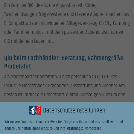
Ein Kern der QiO Idee ist die Anpassbarkeit: Körbe,
Taschenlösungen, Trägersysteme und clevere Adapter machen das
E-Kompaktrad zum individuellen Alltagswerkzeug. Ob City, Camping
oder Familienmodus – mit dem passenden Zubehör wächst dein
QiO mit deinem Leben mit.
QiO beim Fachhändler: Beratung, Rahmengröße,
Probefahrt
Als Markenpartner beraten wir dich persönlich zu QiO E-Bikes –
inklusive Einsatzzweck, Ergonomie, Ausstattung und Zubehör. Am
besten ist immer die Probefahrt: einmal aufsteigen, kurz um den
Block, und plötzlich fühlt sich Alltag nach Freiheit an.
Datenschutzeinstellungen
FAQ: Häufige Fragen zu QiO E-Bikes
Wir nutzen Cookies auf unserer Website. Einige von ihnen sind essenziell, während
andere uns helfen, diese Website und Ihre Erfahrung zu verbessern.
Für wen sind QiO E-Bikes besonders geeignet?