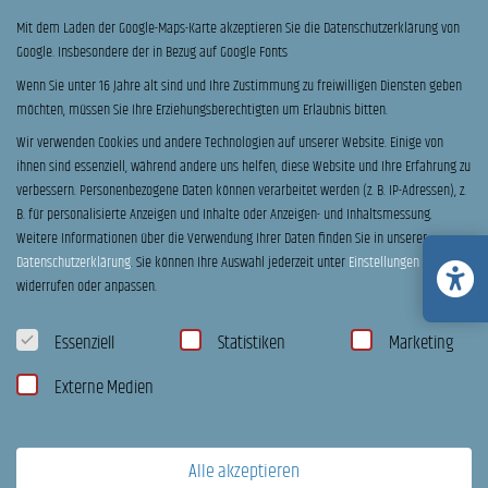
Für Pendler, Stadtfahrer, Camper und alle, die ein platzsparendes,
Mit dem Laden der Google-Maps-Karte akzeptieren Sie die Datenschutzerklärung von
wendiges E-Bike mit hoher Alltagstauglichkeit suchen.
Google. Insbesondere der in Bezug auf Google Fonts
Wenn Sie unter 16 Jahre alt sind und Ihre Zustimmung zu freiwilligen Diensten geben
Was ist der Vorteil eines E-Kompaktrads?
möchten, müssen Sie Ihre Erziehungsberechtigten um Erlaubnis bitten.
Kompakte Maße erleichtern das Verstauen und Rangieren, bleiben
Wir verwenden Cookies und andere Technologien auf unserer Website. Einige von
ihnen sind essenziell, während andere uns helfen, diese Website und Ihre Erfahrung zu
dabei aber stabil und komfortabel – ideal für urbane Wege und
verbessern.
Personenbezogene Daten können verarbeitet werden (z. B. IP-Adressen), z.
Reisen.
B. für personalisierte Anzeigen und Inhalte oder Anzeigen- und Inhaltsmessung.
Weitere Informationen über die Verwendung Ihrer Daten finden Sie in unserer
Datenschutzerklärung
.
Sie können Ihre Auswahl jederzeit unter
Einstellungen
Gibt es QiO Modelle für mehr Transport?
widerrufen oder anpassen.
Ja, es gibt Modellvarianten mit Fokus auf Zuladung und
Datenschutzeinstellungen
Transportlösungen – sinnvoll für Einkauf, Gepäck oder
Essenziell
Statistiken
Marketing
Familienalltag.
Externe Medien
Kann ich ein QiO probefahren?
Ja – wir empfehlen eine Probefahrt, damit Fahrgefühl, Sitzposition
Alle akzeptieren